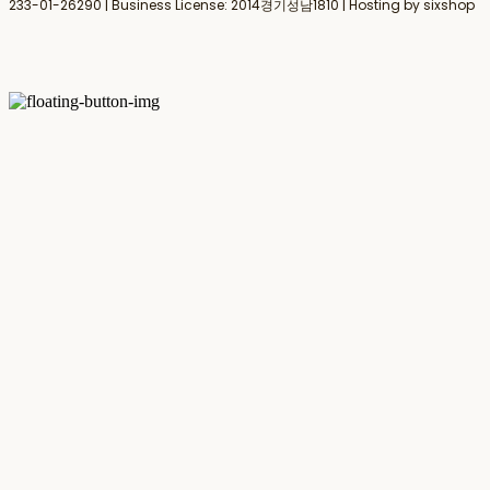
233-01-26290
| Business License:
2014경기성남1810
| Hosting by sixshop