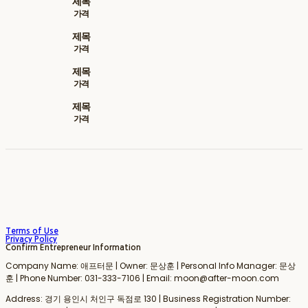
제목
가격
제목
가격
제목
가격
제목
가격
Terms of Use
Privacy Policy
Confirm Entrepreneur Information
Company Name: 애프터문 | Owner: 문상훈 | Personal Info Manager: 문상
훈 | Phone Number: 031-333-7106 | Email: moon@after-moon.com
Address: 경기 용인시 처인구 독점로 130 | Business Registration Number: