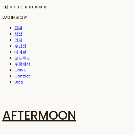
LOG IN
로그인
침대
책상
의자
수납장
테이블
오드우드
주문제작
Only U
Contact
Blog
AFTERMOON